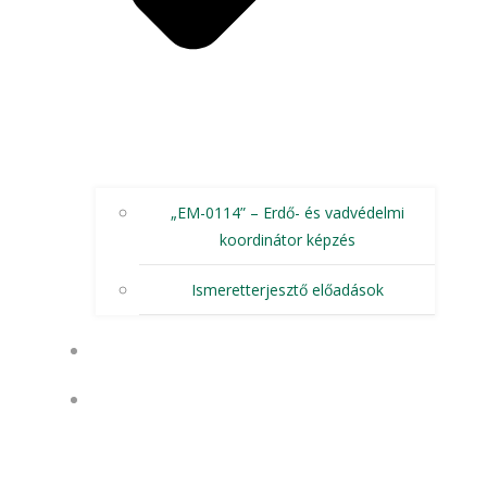
„EM-0114” – Erdő- és vadvédelmi
koordinátor képzés
Ismeretterjesztő előadások
CSATLAKOZZ!
TÁMOGASD MUNKÁNKAT