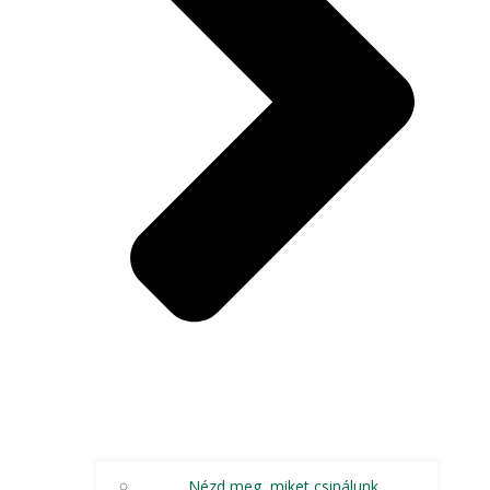
Nézd meg, miket csinálunk…