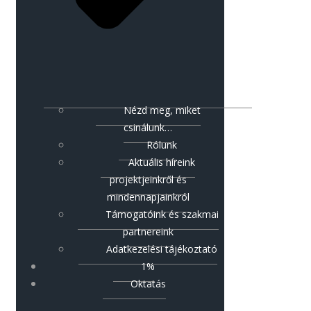
Nézd meg, miket
csinálunk…
Rólunk
Aktuális híreink
projektjeinkről és
mindennapjainkról
Támogatóink és szakmai
partnereink
Adatkezelési tájékoztató
1%
Oktatás