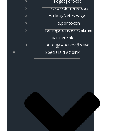
Fogadj örökbe!
Eszközadományozás
Ha MagNetes vagy…
REpontokon
Támogatóink és szakmai
partnereink
A tölgy – Az erdő szíve
Speciális divízióink