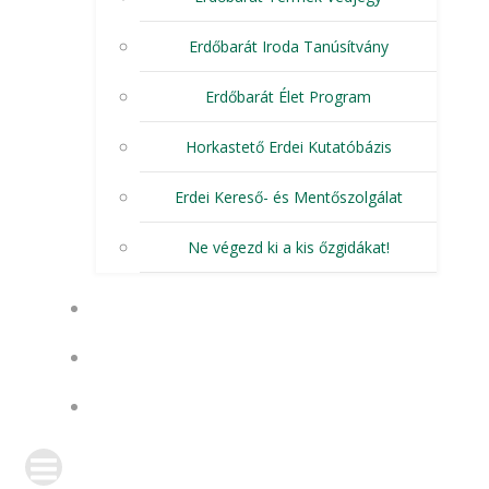
Erdőbarát Iroda Tanúsítvány
Erdőbarát Élet Program
Horkastető Erdei Kutatóbázis
Erdei Kereső- és Mentőszolgálat
Ne végezd ki a kis őzgidákat!
KAPCSOLAT
PELEVÍZIÓ
KIHÍVÁS