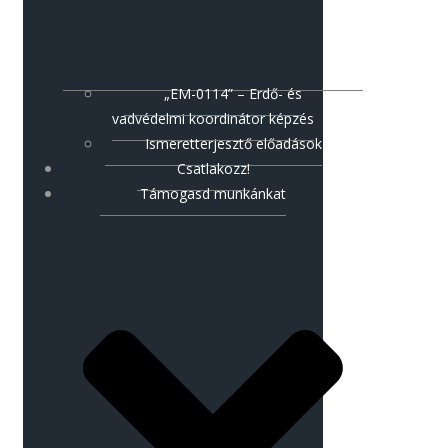
„EM-0114” – Erdő- és
vadvédelmi koordinátor képzés
Ismeretterjesztő előadások
Csatlakozz!
Támogasd munkánkat